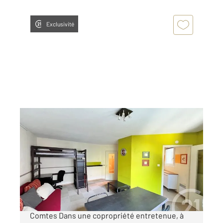
Exclusivité
STRASBOURG 67
2
33,81 m
, 1 pièce
Ref : 20525
Appartement F1 à vendre
110 000 €
STRASBOURG KOENIGSHOFFEN - Allée des
Comtes Dans une copropriété entretenue, à