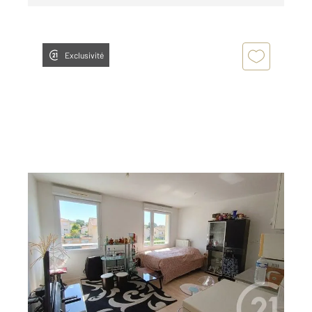
Exclusivité
STRASBOURG 67
2
28,37 m
, 1 pièce
Ref : 20342
Appartement F1 à vendre
89 000 €
STRASBOURG KOENIGSHOFFEN Au 3ème