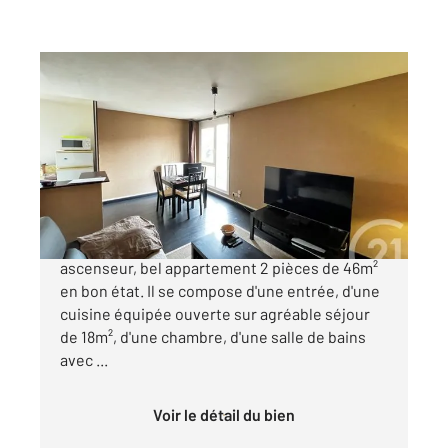
STRASBOURG 67
2
45,77 m
, 2 pièces
Ref : 20054
Appartement F2 à vendre
99 000 €
STRASBOURG - CRONENBOURG Au 2ème avec
ascenseur, bel appartement 2 pièces de 46m²
en bon état. Il se compose d'une entrée, d'une
cuisine équipée ouverte sur agréable séjour
de 18m², d'une chambre, d'une salle de bains
avec ...
Voir le détail du bien