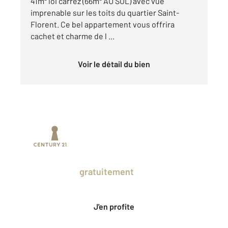
41m² loi carrez (66m² AU SOL) avec vue
imprenable sur les toits du quartier Saint-
Florent. Ce bel appartement vous offrira
cachet et charme de l ...
Voir le détail du bien
Prenez un temps d'avance sur le marché
en profitant
gratuitement
des Ventes
Privées CENTURY 21.
J'en profite