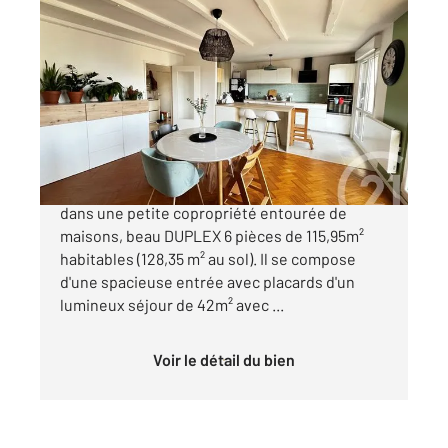
STRASBOURG 67
2
115,95 m
, 5 pièces
Ref : 20247
Appartement F5 à vendre
399 000 €
STRASBOURG - CRONENBOURG Au calme,
dans une petite copropriété entourée de
maisons, beau DUPLEX 6 pièces de 115,95m²
habitables (128,35 m² au sol). Il se compose
d'une spacieuse entrée avec placards d'un
lumineux séjour de 42m² avec ...
Voir le détail du bien