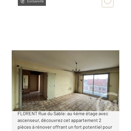
Exclusivité
STRASBOURG 67
2
47,13 m
, 2 pièces
Ref : 20271
Appartement F2 à vendre
120 000 €
STRASBOURG CRONENBOURG SAINT-
FLORENT Rue du Sable: au 4ème étage avec
ascenseur, découvrez cet appartement 2
pièces à rénover offrant un fort potentiel pour