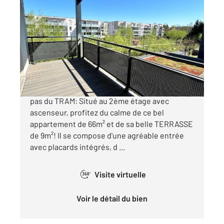
STRASBOURG 67
2
65,84 m
, 3 pièces
Ref : 20353
Appartement F3 à vendre
189 000 €
STRASBOURG - KOENIGSHOFFEN A quelques
pas du TRAM: Situé au 2ème étage avec
ascenseur, profitez du calme de ce bel
appartement de 66m² et de sa belle TERRASSE
de 9m²! Il se compose d'une agréable entrée
avec placards intégrés, d ...
Visite virtuelle
360°
Voir le détail du bien