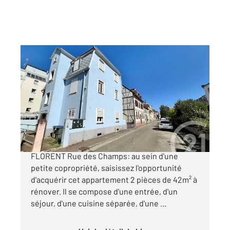
STRASBOURG 67
2
41,68 m
, 2 pièces
Ref : 20544
Appartement F2 à vendre
115 000 €
STRASBOURG CRONENBOURG SAINT-
FLORENT Rue des Champs: au sein d'une
petite copropriété, saisissez l'opportunité
d'acquérir cet appartement 2 pièces de 42m² à
rénover. Il se compose d'une entrée, d'un
séjour, d'une cuisine séparée, d'une ...