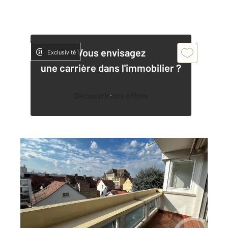
Vous envisagez
Exclusivité
une carrière dans l'immobilier ?
Découvrir nos offres
STRASBOURG 67
2
73,30 m
, 3 pièces
Ref : 19658
Appartement F3 à vendre
170 000 €