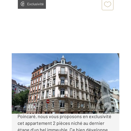
Exclusivité
STRASBOURG 67
2
24,72 m
, 2 pièces
Ref : 20375
Appartement F2 à vendre
119 500 €
STRASBOURG CENTRE. Secteur Les Halles /
Poincaré, nous vous proposons en exclusivité
cet appartement 2 pièces niché au dernier
étage d'un bel immeuble. Ce bien développe