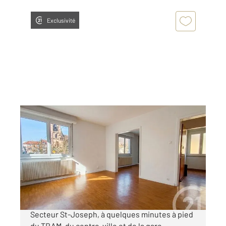
Exclusivité
STRASBOURG 67
2
61,75 m
, 3 pièces
Ref : 20241
Appartement F3 à vendre
149 900 €
STRASBOURG - Début KOENIGSHOFFEN.
Secteur St-Joseph, à quelques minutes à pied
du TRAM, du centre-ville et de la gare,