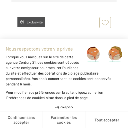
Exclusivité
STRASBOURG 67
2
64 m
, 2 pièces
Ref : 20522
Appartement Autre à vendre
119 000 €
Créer une alerte
Nichée au 6 étage et dernier étage d'un