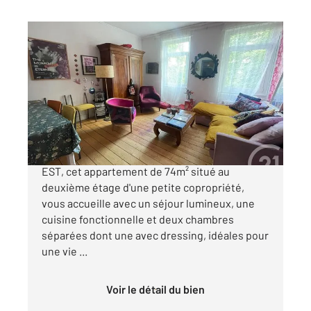
STRASBOURG 67
2
74 m
, 3 pièces
Ref : 20487
Appartement F3 à vendre
179 000 €
Dans le quartier de Strasbourg Koenigshoffen
EST, cet appartement de 74m² situé au
deuxième étage d'une petite copropriété,
vous accueille avec un séjour lumineux, une
cuisine fonctionnelle et deux chambres
séparées dont une avec dressing, idéales pour
une vie ...
Voir le détail du bien