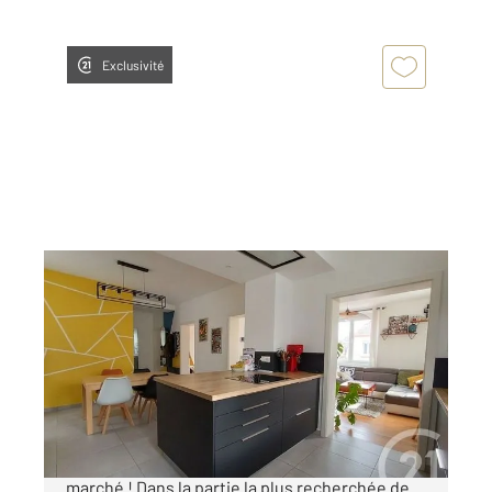
Exclusivité
STRASBOURG 67
2
76,06 m
, 4 pièces
Ref : 19608
Appartement F4 à vendre
295 000 €
STRASBOURG CRONENBOURG Rare sur le
marché ! Dans la partie la plus recherchée de