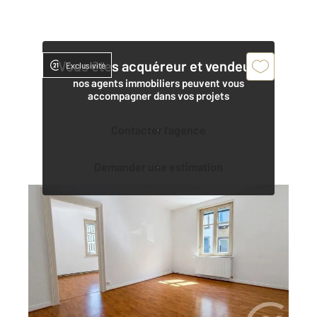
Vous êtes acquéreur et vendeur,
Exclusivité
nos agents immobiliers peuvent vous
accompagner dans vos projets
Contacter l'agence
Demander une estimation
STRASBOURG 67
2
39 m
, 2 pièces
Ref : 20476
Appartement F2 à vendre
98 000 €