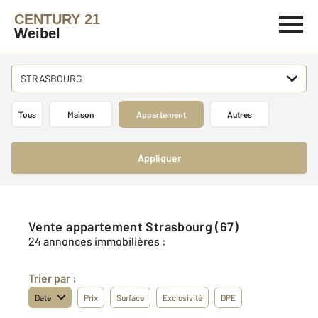
CENTURY 21
Weibel
STRASBOURG
Tous
Maison
Appartement
Autres
Appliquer
Vente appartement Strasbourg (67)
24 annonces immobilières :
Trier par :
Date
Prix
Surface
Exclusivité
DPE