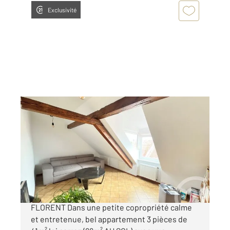
Exclusivité
STRASBOURG 67
2
40,91 m
, 3 pièces
Ref : 19168
Appartement F3 à vendre
171 000 €
STRASBOURG CRONENBOURG SAINT-
FLORENT Dans une petite copropriété calme
et entretenue, bel appartement 3 pièces de