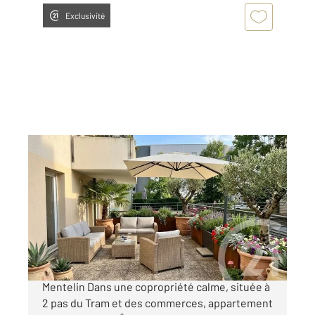
Exclusivité
STRASBOURG 67
2
66,72 m
, 3 pièces
Ref : 20545
Appartement F3 à vendre
199 000 €
STRASBOURG KOENIGSHOFFEN - Rue Jean
Mentelin Dans une copropriété calme, située à
2 pas du Tram et des commerces, appartement