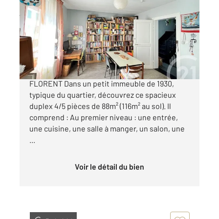
88,90 m
, 4 pièces
Ref : 20490
Appartement Duplex à vendre
269 000 €
STRASBOURG - CRONENBOURG SAINT-
FLORENT Dans un petit immeuble de 1930,
typique du quartier, découvrez ce spacieux
duplex 4/5 pièces de 88m² (116m² au sol). Il
comprend : Au premier niveau : une entrée,
une cuisine, une salle à manger, un salon, une
...
Voir le détail du bien