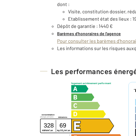
dont :
Visite, constitution dossier, réd
Etablissement état des lieux : 1
Dépôt de garantie : 1440 €
Barèmes d'honoraires de l'agence
Pour consulter les barèmes d'honorair
Les informations sur les risques auxq
Les performances énerg
logement extrêmement performant
*
consommation
(énergie primaire)
émissions
328
69
2
2
kg CO
/m
.an
kWh/m
.an
2