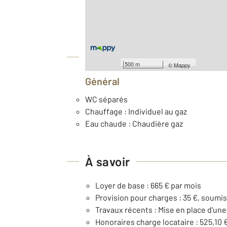
ème
Étage : 2
Année construction : 1920
Équipements
500 m
©
Mappy
Général
WC séparés
Chauffage : Individuel au gaz
Eau chaude : Chaudière gaz
À savoir
Loyer de base : 665 € par mois
Provision pour charges : 35 €, soumis
Travaux récents : Mise en place d'un
Honoraires charge locataire : 525,10 