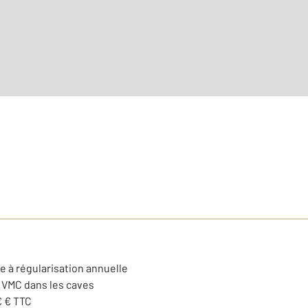
Nombre de pièces : 2
[Voi
e à régularisation annuelle
e VMC dans les caves
€ € TTC