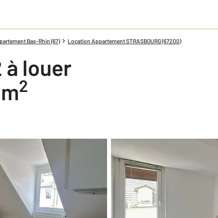
partement Bas-Rhin (67)
Location Appartement STRASBOURG (67200)
 à louer
2
0 m