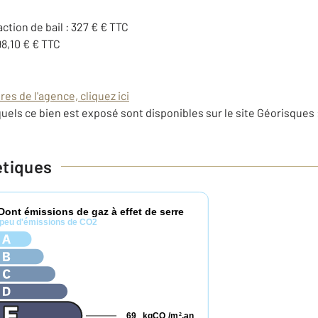
action de bail : 327 € € TTC
98,10 € € TTC
es de l'agence, cliquez ici
uels ce bien est exposé sont disponibles sur le site Géorisques 
étiques
Dont émissions de gaz à effet de serre
peu d'émissions de CO2
69
kgCO
/m
.an
2